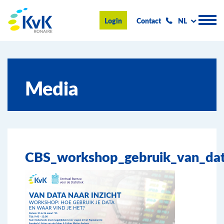
KvK Bonaire
Login
Contact
NL
Handelsregister
Media
Advies en informatie
Ondernemen op Bonaire
Over de KvK
CBS_workshop_gebruik_van_da
Nieuws & Events
Zoeken