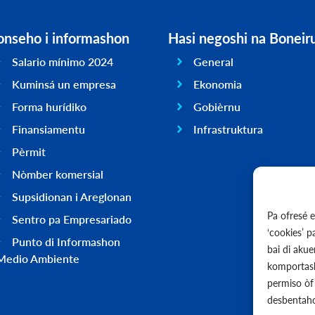
onseho i informashon
Hasi negoshi na Boneir
Salario mínimo 2024
General
Kuminsá un empresa
Ekonomia
Forma hurídiko
Gobièrnu
Finansiamentu
Infrastruktura
Pèrmit
Nòmber komersial
Supsidionan i Areglonan
Pa ofresé 
Sentro pa Empresariado
‘cookies’ 
Punto di Informashon
bai di aku
Medio Ambiente
komportash
permiso òf 
desbentaho