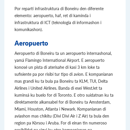
Por repartí infrastruktura di Boneiru den diferente
elemento: aeropuerto, haf, ret di kaminda i
infrastruktura di ICT (teknologia di informashon i
komunikashon).
Aeropuerto
Aeropuerto di Boneiru ta un aeropuerto internashonal,
yamá
Flamingo International Airport
. E aeropuerto
konosé un pista di aterisahe di kasi 3 km loke ta
sufisiente pa por risibí tur tipo di avion. E kompanianan
mas grandi ku ta bula pa Boneiru ta KLM, TUI, Delta
Airlines i United Airlines. Banda di esei WestJet ta
kuminsá ku buelo for di Toronto. E otro suidatnan ku ta
direktamente alkansabel for di Boneiru ta Amsterdam,
Miami, Houston, Atlanta i Newark. Kompanianan di
aviashon mas chikitu (Divi Divi Air i Z Air) ta bula den
region pa Kòrsou i Aruba. For di einan tin numeroso
posibilidat pa sigui ku otro kompanianan pa