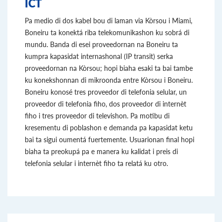
ICT
Pa medio di dos kabel bou di laman via Kòrsou i Miami,
Boneiru ta konektá riba telekomunikashon ku sobrá di
mundu. Banda di esei proveedornan na Boneiru ta
kumpra kapasidat internashonal (IP transit) serka
proveedornan na Kòrsou; hopi biaha esaki ta bai tambe
ku konekshonnan di mikroonda entre Kòrsou i Boneiru.
Boneiru konosé tres proveedor di telefonia selular, un
proveedor di telefonia fiho, dos proveedor di internèt
fiho i tres proveedor di televishon. Pa motibu di
kresementu di poblashon e demanda pa kapasidat ketu
bai ta sigui oumentá fuertemente. Usuarionan final hopi
biaha ta preokupá pa e manera ku kalidat i preis di
telefonia selular i internèt fiho ta relatá ku otro.