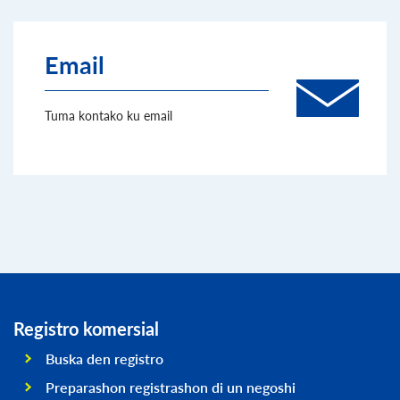
Email
Tuma kontako ku email
Registro komersial
Buska den registro
Preparashon registrashon di un negoshi