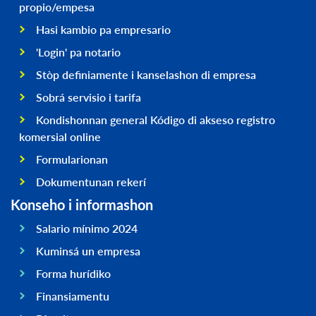
propio/empesa
Hasi kambio pa empresario
'Login' pa notario
Stòp definiamente i kanselashon di empresa
Sobrá servisio i tarifa
Kondishonnan general Kódigo di akseso registro
komersial online
Formularionan
Dokumentunan rekerí
Konseho i informashon
Salario mínimo 2024
Kuminsá un empresa
Forma hurídiko
Finansiamentu