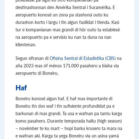
destinashonnan den Amérika Sentral i Suramérika. E
aeropuerto konosé un zona pa stashoná outo ku
durashon korto i largu i tin algun fasilidat i tienda. Kasi
tur e kompanianan mas grandi di hür outo ta establesé
na aeropuerto pa e servisio ku nan ta duna na nan
klientenan.
Segun sifranan di
Ofisina Sentral di Estadístika (CBS)
na
aña 2023 mas òf ménos 171.000 pasahero a biaha via
aeropuerto di Boneiru.
Haf
Boneiru konosé algun haf. E haf mas importante di
Boneiru tin dos waf i tin sufisiente profundidat pa e
barkunan di mas grandi. Ta usa e wafnan pa tantu karga
komo pasahero. Durante temporada haltu (high season)
– novèmber te ku mart – hopi barku krusero ta mara na
e wafnan aki. Karga ta yega Boneiru via un asina yamá