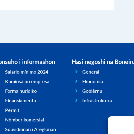
onseho i informashon
Hasi negoshi na Boneir
Salario mínimo 2024
General
Kuminsá un empresa
Ekonomia
Forma hurídiko
Gobièrnu
Finansiamentu
Infrastruktura
Pèrmit
Nòmber komersial
Supsidionan i Areglonan