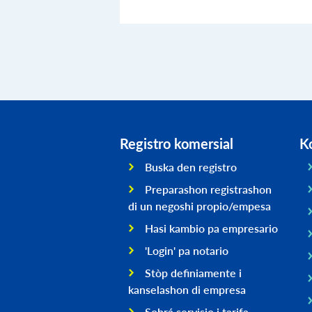
Registro komersial
K
Buska den registro
Preparashon registrashon
di un negoshi propio/empesa
Hasi kambio pa empresario
'Login' pa notario
Stòp definiamente i
kanselashon di empresa
Sobrá servisio i tarifa