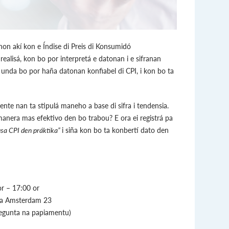
on akí kon e Índise di Preis di Konsumidó
ealisá, kon bo por interpretá e datonan i e sifranan
unda bo por haña datonan konfiabel di CPI, i kon bo ta
nte nan ta stipulá maneho a base di sifra i tendensia.
manera mas efektivo den bo trabou? E ora ei registrá pa
sa CPI den práktika”
i siña kon bo ta konbertí dato den
or – 17:00 or
ya Amsterdam 23
regunta na papiamentu)