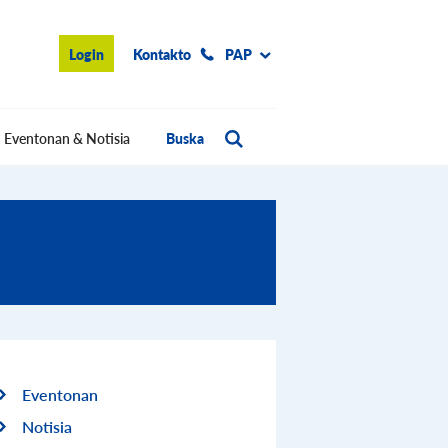
Login
Kontakto
PAP
Eventonan & Notisia
Buska
Eventonan
Notisia