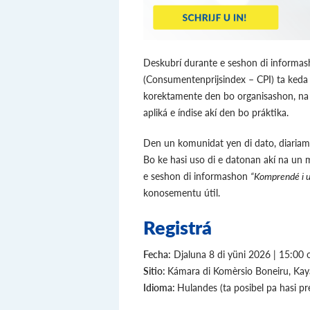
Deskubrí durante e seshon di informash
(Consumentenprijsindex – CPI) ta keda r
korektamente den bo organisashon, na 
apliká e índise akí den bo práktika.
Den un komunidat yen di dato, diariame
Bo ke hasi uso di e datonan akí na un 
e seshon di informashon
“Komprendé i u
konosementu útil.
Registrá
Fecha:
Djaluna 8 di yüni 2026 | 15:00 
Sitio:
Kámara di Komèrsio Boneiru, Ka
Idioma:
Hulandes (ta posibel pa hasi p