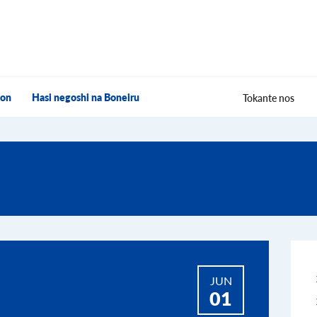
hon
Hasi negoshi na Boneiru
Tokante nos
JUN
01