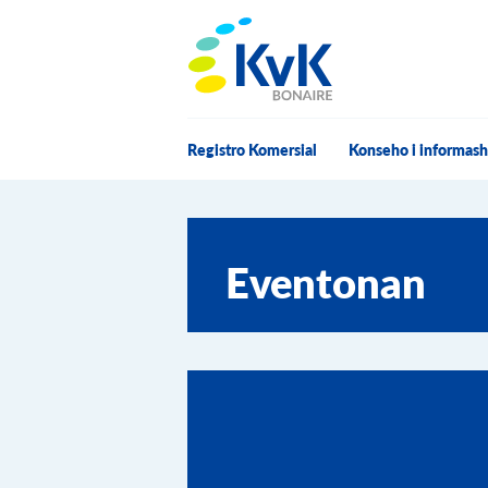
KvK Bonaire
Registro Komersial
Konseho i informas
Eventonan