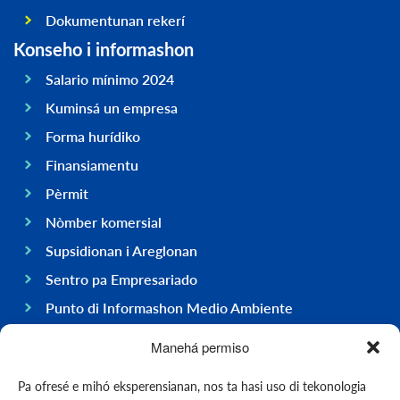
Dokumentunan rekerí
Konseho i informashon
Salario mínimo 2024
Kuminsá un empresa
Forma hurídiko
Finansiamentu
Pèrmit
Nòmber komersial
Supsidionan i Areglonan
Sentro pa Empresariado
Punto di Informashon Medio Ambiente
Hasi negoshi na Boneiru
Manehá permiso
General
Pa ofresé e mihó eksperensianan, nos ta hasi uso di tekonologia
Ekonomia