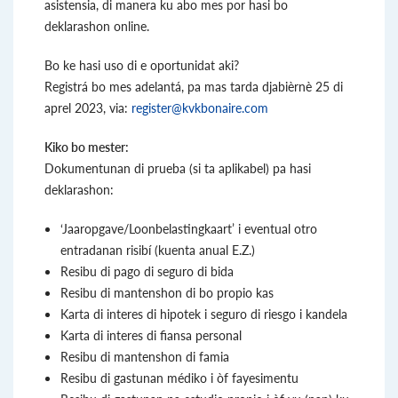
asistensia, di manera ku abo mes por hasi bo
deklarashon online.
Bo ke hasi uso di e oportunidat aki?
Registrá bo mes adelantá, pa mas tarda djabièrnè 25 di
aprel 2023, via:
register@kvkbonaire.com
Kiko bo mester:
Dokumentunan di prueba (si ta aplikabel) pa hasi
deklarashon:
‘Jaaropgave/Loonbelastingkaart’ i eventual otro
entradanan risibí (kuenta anual E.Z.)
Resibu di pago di seguro di bida
Resibu di mantenshon di bo propio kas
Karta di interes di hipotek i seguro di riesgo i kandela
Karta di interes di fiansa personal
Resibu di mantenshon di famia
Resibu di gastunan médiko i òf fayesimentu