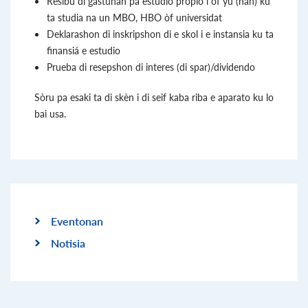
Resibu di gastunan pa estudio propio i òf yu (nan) ku
ta studia na un MBO, HBO òf universidat
Deklarashon di inskripshon di e skol i e instansia ku ta
finansiá e estudio
Prueba di resepshon di interes (di spar)/dividendo
Sòru pa esaki ta di skèn i di seif kaba riba e aparato ku lo
bai usa.
Eventonan
Notisia