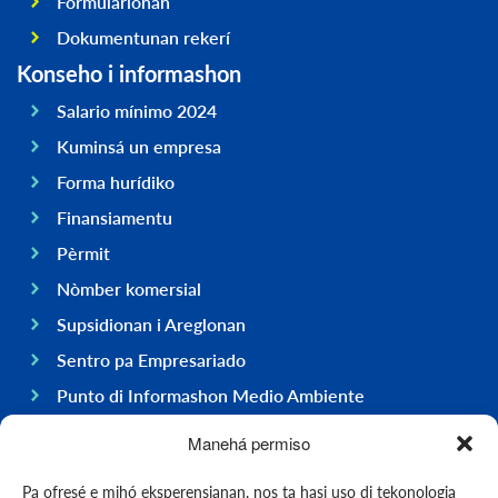
Formularionan
Dokumentunan rekerí
Konseho i informashon
Salario mínimo 2024
Kuminsá un empresa
Forma hurídiko
Finansiamentu
Pèrmit
Nòmber komersial
Supsidionan i Areglonan
Sentro pa Empresariado
Punto di Informashon Medio Ambiente
Hasi negoshi na Boneiru
Manehá permiso
General
Pa ofresé e mihó eksperensianan, nos ta hasi uso di tekonologia