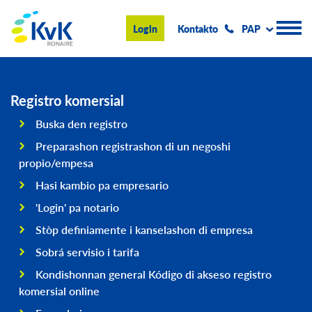
KvK Bonaire
Login
Kontakto
PAP
Registro Komersial
Registro komersial
Buska den registro
Konseho i informashon
Preparashon registrashon di un negoshi
Hasi negoshi na Boneiru
propio/empesa
Hasi kambio pa empresario
Tokante nos
'Login' pa notario
Eventonan & Notisia
Stòp definiamente i kanselashon di empresa
Buska
Sobrá servisio i tarifa
Kondishonnan general Kódigo di akseso registro
komersial online