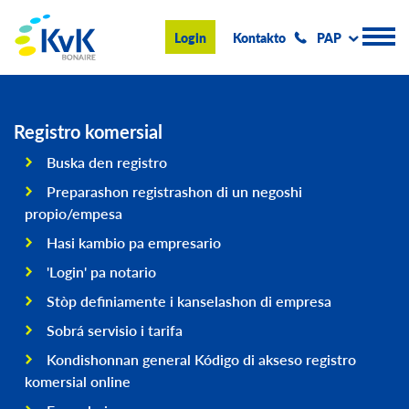
KvK Bonaire
Login
Kontakto
PAP
Registro Komersial
Registro komersial
Buska den registro
Konseho i informashon
Preparashon registrashon di un negoshi
Hasi negoshi na Boneiru
propio/empesa
Hasi kambio pa empresario
Tokante nos
'Login' pa notario
Eventonan & Notisia
Stòp definiamente i kanselashon di empresa
Buska
Sobrá servisio i tarifa
Kondishonnan general Kódigo di akseso registro
komersial online