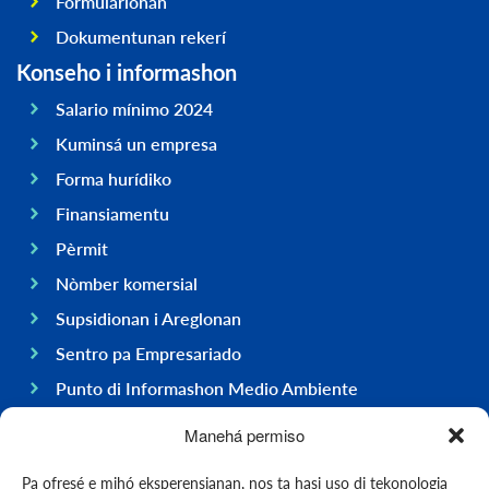
Formularionan
Dokumentunan rekerí
Konseho i informashon
Salario mínimo 2024
Kuminsá un empresa
Forma hurídiko
Finansiamentu
Pèrmit
Nòmber komersial
Supsidionan i Areglonan
Sentro pa Empresariado
Punto di Informashon Medio Ambiente
Hasi negoshi na Boneiru
Manehá permiso
General
Pa ofresé e mihó eksperensianan, nos ta hasi uso di tekonologia