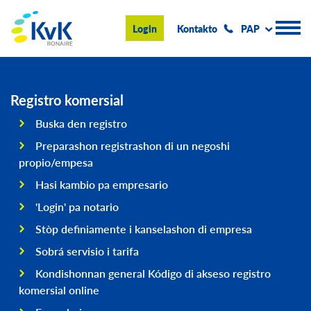
KvK Bonaire
Login
Kontakto
PAP
Registro Komersial
Registro komersial
Buska den registro
Konseho i informashon
Preparashon registrashon di un negoshi
Hasi negoshi na Boneiru
propio/empesa
Hasi kambio pa empresario
Tokante nos
'Login' pa notario
Eventonan & Notisia
Stòp definiamente i kanselashon di empresa
Buska
Sobrá servisio i tarifa
Kondishonnan general Kódigo di akseso registro
komersial online