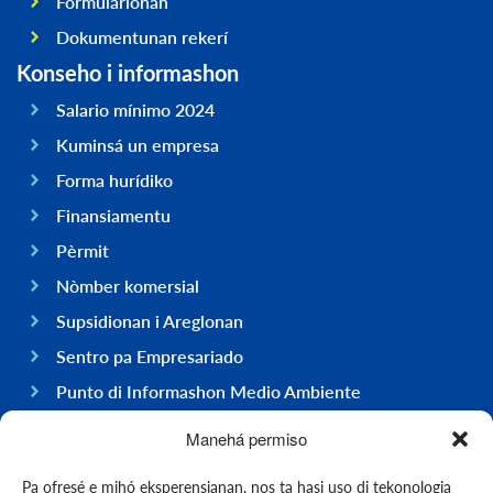
Formularionan
Dokumentunan rekerí
Konseho i informashon
Salario mínimo 2024
Kuminsá un empresa
Forma hurídiko
Finansiamentu
Pèrmit
Nòmber komersial
Supsidionan i Areglonan
Sentro pa Empresariado
Punto di Informashon Medio Ambiente
Hasi negoshi na Boneiru
Manehá permiso
General
Pa ofresé e mihó eksperensianan, nos ta hasi uso di tekonologia