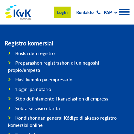
KvK Bonaire
Login
Kontakto
PAP
Registro Komersial
Registro komersial
Buska den registro
Konseho i informashon
Preparashon registrashon di un negoshi
Hasi negoshi na Boneiru
propio/empesa
Hasi kambio pa empresario
Tokante nos
'Login' pa notario
Eventonan & Notisia
Stòp definiamente i kanselashon di empresa
Buska
Sobrá servisio i tarifa
Kondishonnan general Kódigo di akseso registro
komersial online