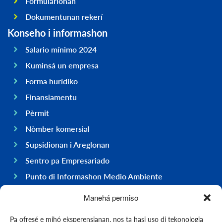
Formularionan
Dokumentunan rekerí
Konseho i informashon
Salario mínimo 2024
Kuminsá un empresa
Forma hurídiko
Finansiamentu
Pèrmit
Nòmber komersial
Supsidionan i Areglonan
Sentro pa Empresariado
Punto di Informashon Medio Ambiente
Hasi negoshi na Boneiru
Manehá permiso
General
Pa ofresé e mihó eksperensianan, nos ta hasi uso di tekonologia