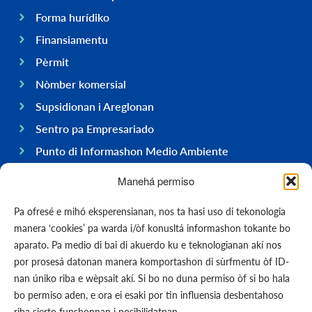
Forma hurídiko
Finansiamentu
Pèrmit
Nòmber komersial
Supsidionan i Areglonan
Sentro pa Empresariado
Punto di Informashon Medio Ambiente
Hasi negoshi na Boneiru
Manehá permiso
General
Pa ofresé e mihó eksperensianan, nos ta hasi uso di tekonologia
Ekonomia
manera ‘cookies’ pa warda i/òf konusltá informashon tokante bo
Gobièrnu
aparato. Pa medio di bai di akuerdo ku e teknologianan akí nos
por prosesá datonan manera komportashon di sùrfmentu òf ID-
Infrastruktura
nan úniko riba e wèpsait akí. Si bo no duna permiso òf si bo hala
General
bo permiso aden, e ora ei esaki por tin influensia desbentahoso
Kontakto
riba sierto funshonnan i posibilidatnan.