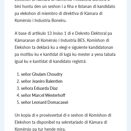
bini huntu den un seshon i a fiha e listanan di kandidato
pa elekshon di miembro di direktiva di Kámara di
Komèrsio i Industria Boneiru.
A base di artíkulo 13 insiso 1 di e Dekreto Elektoral pa
Kámaranan di Komèrsio i Industria BES, Komishon di
Elekshon ta deklará ku a elegí e siguiente kandidatonan
pa motibu ku e kantidat di lugá ku mester a yena tabata
igual ku e kantidat di kandidato registrá:
se
ñ
or Ghulam Choudry
se
ñ
or Jeaniro Balentien
señora Eduarda Diaz
señor Marcel Westerhoff
señor Leonard Domacassé
Un kopia di e prosèsverbal di e seshon di Komishon di
Elekshon ta disponibel na sekretariado di Kámara di
Komèrsio pa tur hende mira.