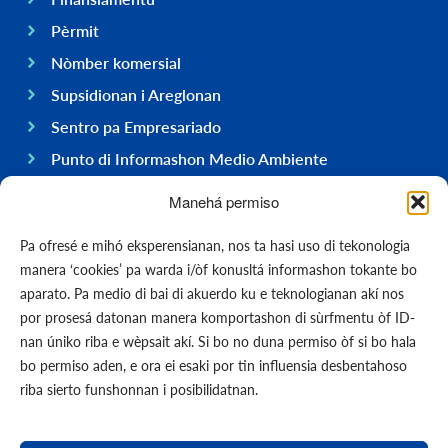
Pèrmit
Nòmber komersial
Supsidionan i Areglonan
Sentro pa Empresariado
Punto di Informashon Medio Ambiente
Hasi negoshi na Boneiru
Manehá permiso
General
Pa ofresé e mihó eksperensianan, nos ta hasi uso di tekonologia
Ekonomia
manera ‘cookies’ pa warda i/òf konusltá informashon tokante bo
Gobièrnu
aparato. Pa medio di bai di akuerdo ku e teknologianan akí nos
por prosesá datonan manera komportashon di sùrfmentu òf ID-
Infrastruktura
nan úniko riba e wèpsait akí. Si bo no duna permiso òf si bo hala
General
bo permiso aden, e ora ei esaki por tin influensia desbentahoso
Kontakto
riba sierto funshonnan i posibilidatnan.
Formularionan