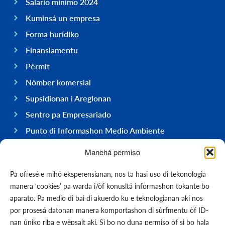
Salario mínimo 2024
Kuminsá un empresa
Forma hurídiko
Finansiamentu
Pèrmit
Nòmber komersial
Supsidionan i Areglonan
Sentro pa Empresariado
Punto di Informashon Medio Ambiente
Hasi negoshi na Boneiru
Manehá permiso
General
Pa ofresé e mihó eksperensianan, nos ta hasi uso di tekonologia
Ekonomia
manera ‘cookies’ pa warda i/òf konusltá informashon tokante bo
Gobièrnu
aparato. Pa medio di bai di akuerdo ku e teknologianan akí nos
por prosesá datonan manera komportashon di sùrfmentu òf ID-
Infrastruktura
nan úniko riba e wèpsait akí. Si bo no duna permiso òf si bo hala