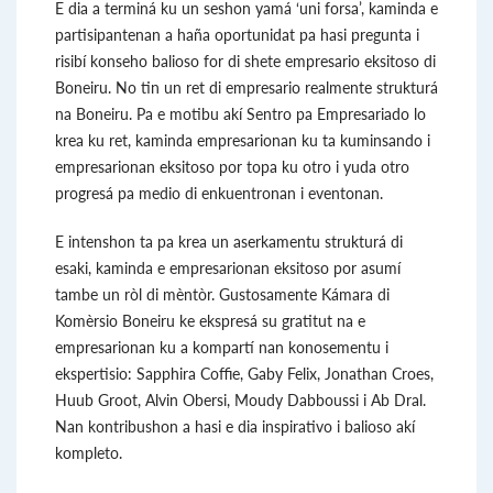
E dia a terminá ku un seshon yamá ‘uni forsa’, kaminda e
partisipantenan a haña oportunidat pa hasi pregunta i
risibí konseho balioso for di shete empresario eksitoso di
Boneiru. No tin un ret di empresario realmente strukturá
na Boneiru. Pa e motibu akí Sentro pa Empresariado lo
krea ku ret, kaminda empresarionan ku ta kuminsando i
empresarionan eksitoso por topa ku otro i yuda otro
progresá pa medio di enkuentronan i eventonan.
E intenshon ta pa krea un aserkamentu strukturá di
esaki, kaminda e empresarionan eksitoso por asumí
tambe un ròl di mèntòr. Gustosamente Kámara di
Komèrsio Boneiru ke ekspresá su gratitut na e
empresarionan ku a kompartí nan konosementu i
ekspertisio: Sapphira Coffie, Gaby Felix, Jonathan Croes,
Huub Groot, Alvin Obersi, Moudy Dabboussi i Ab Dral.
Nan kontribushon a hasi e dia inspirativo i balioso akí
kompleto.