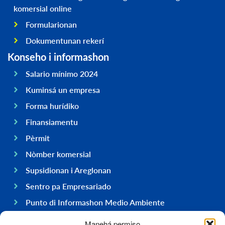
komersial online
Formularionan
Dokumentunan rekerí
Konseho i informashon
Salario mínimo 2024
Kuminsá un empresa
Forma hurídiko
Finansiamentu
Pèrmit
Nòmber komersial
Supsidionan i Areglonan
Sentro pa Empresariado
Punto di Informashon Medio Ambiente
Hasi negoshi na Boneiru
Manehá permiso