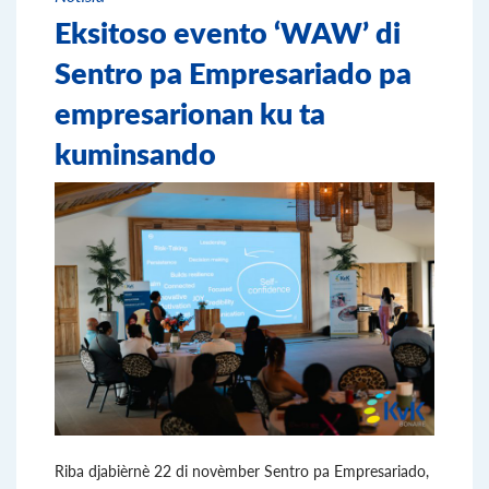
Eksitoso evento ‘WAW’ di
Sentro pa Empresariado pa
empresarionan ku ta
kuminsando
Riba djabièrnè 22 di novèmber Sentro pa Empresariado,