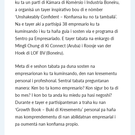
ku ta un parti di Kámara di Komèrsio i Industria Boneiru,
a organisá un tayer inspirativo bou di e nòmber
‘Unshakeably Confident – Konfiansa ku no ta tambaliá’.
Na e tayer akí a partisipá 38 empresario ku ta
kuminsando i ku ta haña guia i sosten via e programa di
Sentro pa Empresariado. E tayer tabata na enkargo di
Mingli Chung di Ki Connect (Aruba) i Roosje van der
Hoek di LOF BV (Boneiru).
Meta di e seshon tabata pa duna sosten na
empresarionan ku ta kuminsando, den nan kresementu
personal i profeshonal. Sentral tabata preguntanan
manera: Ken bo ta komo empresario? Kon sigur bo ta di
bo mes? I kon bo ta anda ku miedu pa hasi negoshi?
Durante e tayer e partisipantenan a traha ku nan
‘Growth Book – Buki di Kresementu’ personal pa haña
mas komprendementu di nan abilidatnan empresarial i
pa oumentá nan konfiansa propio.