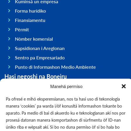
Kuminsá un empresa
Forma hurídiko
Finansiamentu
Pèrmit
Nòmber komersial
Supsidionan i Areglonan
Sentro pa Empresariado
Punto di Informashon Medio Ambiente
Hasi negoshi na Boneiru
General
Manehá permiso
Ekonomia
Pa ofresé e mihó eksperensianan, nos ta hasi uso di tekonologia
Gobièrnu
manera ‘cookies’ pa warda i/òf konusltá informashon tokante bo
aparato. Pa medio di bai di akuerdo ku e teknologianan akí nos por
Infrastruktura
prosesá datonan manera komportashon di sùrfmentu òf ID-nan
General
úniko riba e wèpsait akí. Si bo no duna permiso òf si bo hala bo