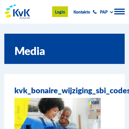
KvK Bonaire
Login
Kontakto
PAP
Registro Komersial
Media
Konseho i informashon
Hasi negoshi na Boneiru
Tokante nos
kvk_bonaire_wijziging_sbi_code
Eventonan & Notisia
Buska