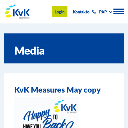
KvK Bonaire
Login
Kontakto
PAP
Registro Komersial
Media
Konseho i informashon
Hasi negoshi na Boneiru
Tokante nos
KvK Measures May copy
Eventonan & Notisia
Buska