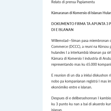
Relato di prensa Papiamentu
Kámaranan di Komersio di Islanan Hulan
DOKUMENTO FIRMA TA APUNTA 3 
DI E ISLANAN
Willemstad—Siman pasa miembronan di
Commerce (DCCC), a reuní na Kòrsou pa
hulandes I a interkambiá ideanan pa s
Kámara di Komersio I industria di Aruba
representando mas ku 65.000 kompani
E reunion di un dia a inkluí diskushon r
nobo pa kompanianan registrá I mas 
ekonómiko entre e islanan.
Despues di e deliberashonnan I kambi
ku 3 punto ku nan a bai di akuerdo ku
islanan.