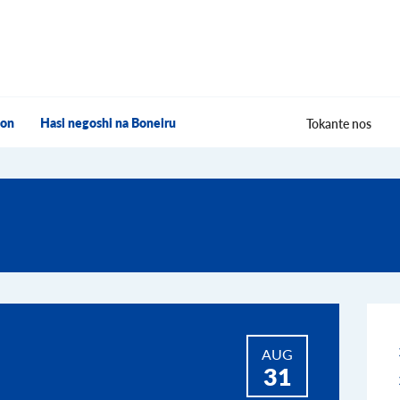
hon
Hasi negoshi na Boneiru
Tokante nos
AUG
31