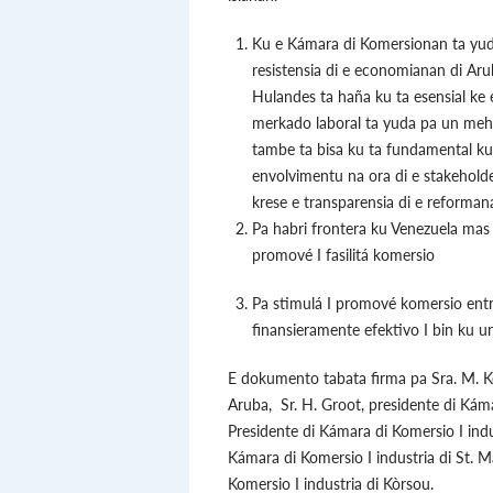
Ku e Kámara di Komersionan ta yud
resistensia di e economianan di Ar
Hulandes ta haña ku ta esensial ke 
merkado laboral ta yuda pa un meh
tambe ta bisa ku ta fundamental ku e
envolvimentu na ora di e stakeholde
krese e transparensia di e reform
Pa habri frontera ku Venezuela mas
promové I fasilitá komersio
Pa stimulá I promové komersio ent
finansieramente efektivo I bin ku un
E dokumento tabata firma pa Sra. M. Ko
Aruba, Sr. H. Groot, presidente di Káma
Presidente di Kámara di Komersio I indust
Kámara di Komersio I industria di St. M
Komersio I industria di Kòrsou.