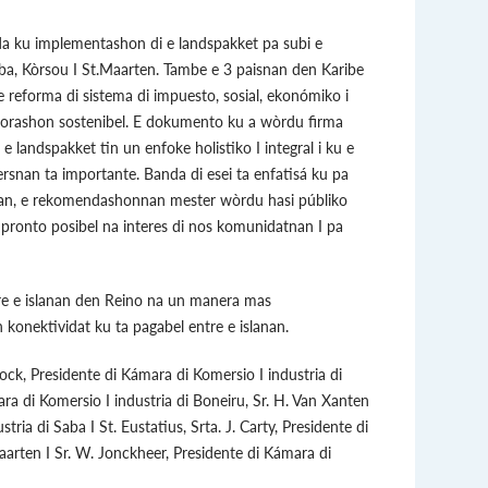
a ku implementashon di e landspakket pa subi e
uba, Kòrsou I St.Maarten. Tambe e 3 paisnan den Karibe
e reforma di sistema di impuesto, sosial, ekonómiko i
orashon sostenibel. E dokumento ku a wòrdu firma
 landspakket tin un enfoke holistiko I integral i ku e
rsnan ta importante. Banda di esei ta enfatisá ku pa
anan, e rekomendashonnan mester wòrdu hasi públiko
 pronto posibel na interes di nos komunidatnan I pa
re e islanan den Reino na un manera mas
 konektividat ku ta pagabel entre e islanan.
ck, Presidente di Kámara di Komersio I industria di
ra di Komersio I industria di Boneiru, Sr. H. Van Xanten
ria di Saba I St. Eustatius, Srta. J. Carty, Presidente di
aarten I Sr. W. Jonckheer, Presidente di Kámara di