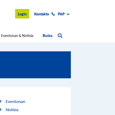
Login
Kontakto
PAP
Eventonan & Notisia
Buska
Eventonan
Notisia