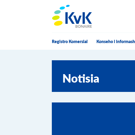
KvK Bonaire
Registro Komersial
Konseho i informas
Notisia