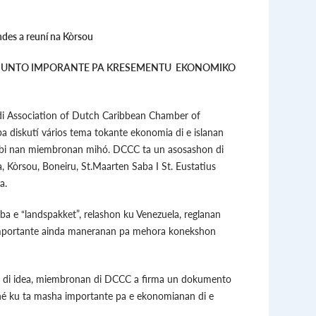
des a reuní na Kòrsou
PUNTO IMPORANTE PA KRESEMENTU EKONOMIKO
 Association of Dutch Caribbean Chamber of
 diskutí vários tema tokante ekonomia di e islanan
irbi nan miembronan mihó. DCCC ta un asosashon di
, Kòrsou, Boneiru, St.Maarten Saba I St. Eustatius
a.
iba e “landspakket”, relashon ku Venezuela, reglanan
importante ainda maneranan pa mehora konekshon
o di idea, miembronan di DCCC a firma un dokumento
né ku ta masha importante pa e ekonomianan di e