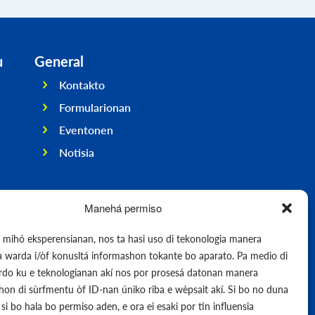
u
General
Kontakto
Formularionan
Eventonen
Notisia
Manehá permiso
e mihó eksperensianan, nos ta hasi uso di tekonologia manera
pa warda i/òf konusltá informashon tokante bo aparato. Pa medio di
erdo ku e teknologianan akí nos por prosesá datonan manera
on di sùrfmentu òf ID-nan úniko riba e wèpsait akí. Si bo no duna
si bo hala bo permiso aden, e ora ei esaki por tin influensia