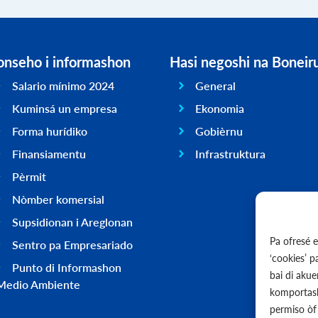
onseho i informashon
Hasi negoshi na Boneir
Salario mínimo 2024
General
Kuminsá un empresa
Ekonomia
Forma hurídiko
Gobièrnu
Finansiamentu
Infrastruktura
Pèrmit
Nòmber komersial
Supsidionan i Areglonan
Pa ofresé 
Sentro pa Empresariado
‘cookies’ 
Punto di Informashon
bai di aku
Medio Ambiente
komportash
permiso òf 