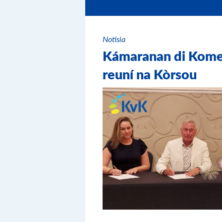
Notisia
Kámaranan di Komer
reuní na Kòrsou