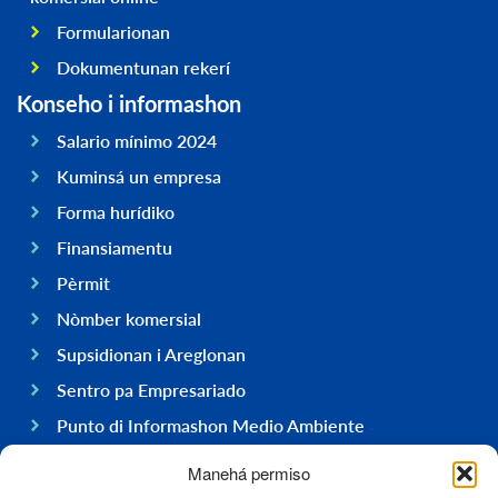
Formularionan
Dokumentunan rekerí
Konseho i informashon
Salario mínimo 2024
Kuminsá un empresa
Forma hurídiko
Finansiamentu
Pèrmit
Nòmber komersial
Supsidionan i Areglonan
Sentro pa Empresariado
Punto di Informashon Medio Ambiente
Hasi negoshi na Boneiru
Manehá permiso