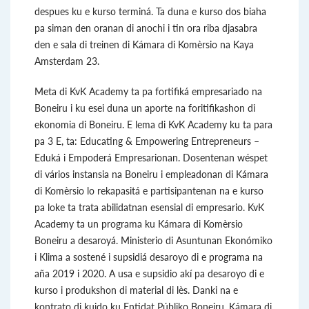
despues ku e kurso terminá. Ta duna e kurso dos biaha
pa siman den oranan di anochi i tin ora riba djasabra
den e sala di treinen di Kámara di Komèrsio na Kaya
Amsterdam 23.
Meta di KvK Academy ta pa fortifiká empresariado na
Boneiru i ku esei duna un aporte na foritifikashon di
ekonomia di Boneiru. E lema di KvK Academy ku ta para
pa 3 E, ta: Educating & Empowering Entrepreneurs –
Eduká i Empoderá Empresarionan. Dosentenan wéspet
di vários instansia na Boneiru i empleadonan di Kámara
di Komèrsio lo rekapasitá e partisipantenan na e kurso
pa loke ta trata abilidatnan esensial di empresario. KvK
Academy ta un programa ku Kámara di Komèrsio
Boneiru a desaroyá. Ministerio di Asuntunan Ekonómiko
i Klima a sostené i supsidiá desaroyo di e programa na
aña 2019 i 2020. A usa e supsidio akí pa desaroyo di e
kurso i produkshon di material di lès. Danki na e
kontrato di kuido ku Entidat Públiko Boneiru, Kámara di