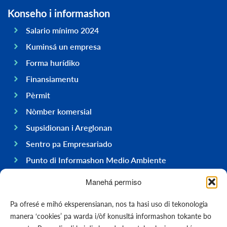
Konseho i informashon
Salario mínimo 2024
Kuminsá un empresa
Forma hurídiko
Finansiamentu
Pèrmit
Nòmber komersial
Supsidionan i Areglonan
Sentro pa Empresariado
Punto di Informashon Medio Ambiente
Hasi negoshi na Boneiru
Manehá permiso
General
Pa ofresé e mihó eksperensianan, nos ta hasi uso di tekonologia
Ekonomia
manera ‘cookies’ pa warda i/òf konusltá informashon tokante bo
Gobièrnu