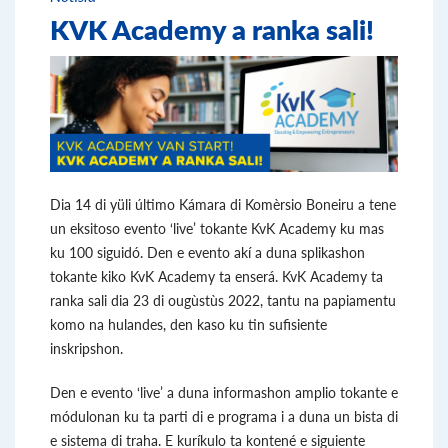
KVK Academy a ranka sali!
Dia 14 di yüli último Kámara di Komèrsio Boneiru a tene
un eksitoso evento ‘live’ tokante KvK Academy ku mas
ku 100 siguidó. Den e evento akí a duna splikashon
tokante kiko KvK Academy ta enserá. KvK Academy ta
ranka sali dia 23 di ougùstùs 2022, tantu na papiamentu
komo na hulandes, den kaso ku tin sufisiente
inskripshon.
Den e evento ‘live’ a duna informashon amplio tokante e
módulonan ku ta parti di e programa i a duna un bista di
e sistema di traha. E kuríkulo ta kontené e siguiente