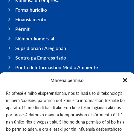
Kuminsá un empresa
Forma hurídiko
Finansiamentu
Pèrmit
Nòmber komersial
Supsidionan i Areglonan
Sentro pa Empresariado
Punto di Informashon Medio Ambiente
Hasi negoshi na Boneiru
Manehá permiso
General
Pa ofresé e mihó eksperensianan, nos ta hasi uso di tekonologia
Ekonomia
manera ‘cookies’ pa warda i/òf konusltá informashon tokante bo
Gobièrnu
aparato. Pa medio di bai di akuerdo ku e teknologianan akí nos
por prosesá datonan manera komportashon di sùrfmentu òf ID-
Infrastruktura
nan úniko riba e wèpsait akí. Si bo no duna permiso òf si bo hala
General
bo permiso aden, e ora ei esaki por tin influensia desbentahoso