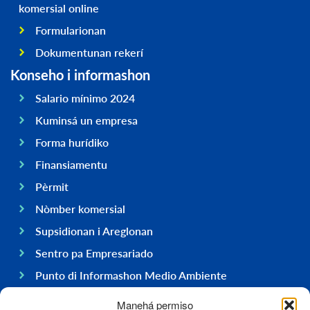
komersial online
Formularionan
Dokumentunan rekerí
Konseho i informashon
Salario mínimo 2024
Kuminsá un empresa
Forma hurídiko
Finansiamentu
Pèrmit
Nòmber komersial
Supsidionan i Areglonan
Sentro pa Empresariado
Punto di Informashon Medio Ambiente
Hasi negoshi na Boneiru
Manehá permiso