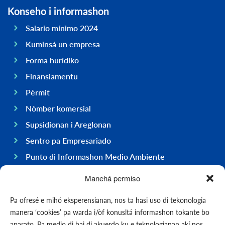
Konseho i informashon
Salario mínimo 2024
Kuminsá un empresa
Forma hurídiko
Finansiamentu
Pèrmit
Nòmber komersial
Supsidionan i Areglonan
Sentro pa Empresariado
Punto di Informashon Medio Ambiente
Hasi negoshi na Boneiru
Manehá permiso
General
Pa ofresé e mihó eksperensianan, nos ta hasi uso di tekonologia
Ekonomia
manera ‘cookies’ pa warda i/òf konusltá informashon tokante bo
Gobièrnu
aparato. Pa medio di bai di akuerdo ku e teknologianan akí nos