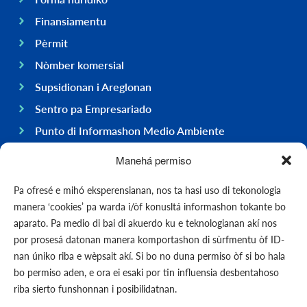
Finansiamentu
Pèrmit
Nòmber komersial
Supsidionan i Areglonan
Sentro pa Empresariado
Punto di Informashon Medio Ambiente
Hasi negoshi na Boneiru
Manehá permiso
General
Pa ofresé e mihó eksperensianan, nos ta hasi uso di tekonologia
Ekonomia
manera ‘cookies’ pa warda i/òf konusltá informashon tokante bo
Gobièrnu
aparato. Pa medio di bai di akuerdo ku e teknologianan akí nos
por prosesá datonan manera komportashon di sùrfmentu òf ID-
Infrastruktura
nan úniko riba e wèpsait akí. Si bo no duna permiso òf si bo hala
General
bo permiso aden, e ora ei esaki por tin influensia desbentahoso
Kontakto
riba sierto funshonnan i posibilidatnan.