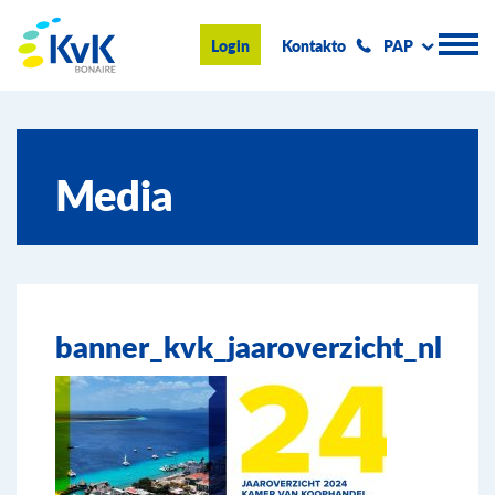
KvK Bonaire
Login
Kontakto
PAP
Registro Komersial
Media
Konseho i informashon
Hasi negoshi na Boneiru
Tokante nos
banner_kvk_jaaroverzicht_nl
Eventonan & Notisia
Buska