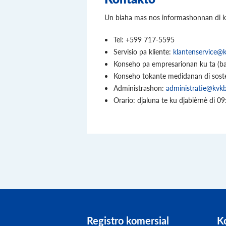
Un biaha mas nos informashonnan di ko
Tel: +599 717-5595
Servisio pa kliente:
klantenservice@
Konseho pa empresarionan ku ta (ba
Konseho tokante medidanan di sost
Administrashon:
administratie@kvk
Orario: djaluna te ku djabièrnè di 09:
Registro komersial
K