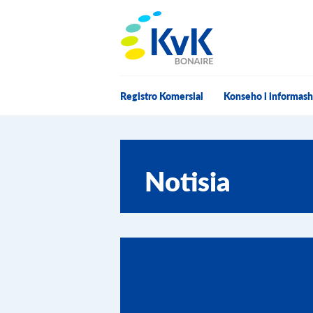
KvK Bonaire
Registro Komersial
Konseho i informas
Notisia