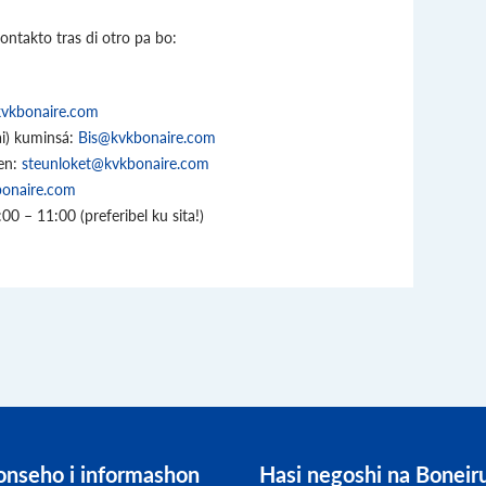
ntakto tras di otro pa bo:
kvkbonaire.com
i) kuminsá:
Bis@kvkbonaire.com
en:
steunloket@kvkbonaire.com
bonaire.com
00 – 11:00 (preferibel ku sita!)
onseho i informashon
Hasi negoshi na Boneir