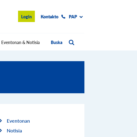
Login
Kontakto
PAP
Eventonan & Notisia
Buska
Eventonan
Notisia