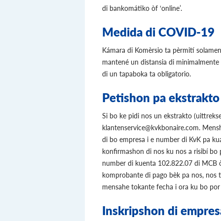
di bankomátiko òf ‘online’.
Medida di COVID-19
Kámara di Komèrsio ta pèrmití solament
mantené un distansia di minimalmente 
di un tapaboka ta obligatorio.
Petishon pa ekstrakto 
Si bo ke pidi nos un ekstrakto (uittreks
klantenservice@kvkbonaire.com. Mensh
di bo empresa i e number di KvK pa kua 
konfirmashon di nos ku nos a risibí bo 
number di kuenta 102.822.07 di MCB 
komprobante di pago bèk pa nos, nos ta
mensahe tokante fecha i ora ku bo por p
Inskripshon di empres