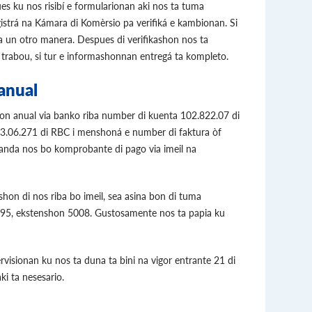
es ku nos risibí e formularionan aki nos ta tuma
istrá na Kámara di Komèrsio pa verifiká e kambionan. Si
na un otro manera. Despues di verifikashon nos ta
 trabou, si tur e informashonnan entregá ta kompleto.
anual
hon anual via banko riba number di kuenta 102.822.07 di
.06.271 di RBC i menshoná e number di faktura òf
anda nos bo komprobante di pago via imeil na
hon di nos riba bo imeil, sea asina bon di tuma
595, ekstenshon 5008. Gustosamente nos ta papia ku
visionan ku nos ta duna ta bini na vigor entrante 21 di
i ta nesesario.