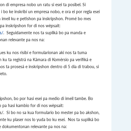
n di empresa nobo un ratu si esei ta posibel. Si
 bo ke inskribí un empresa nobo, e ora ei por regla esei
 imeil ku e petishon pa inskripshon. Promé bo mes
a inskripshon for di nos wèpsait:
s/
. Seguidamente nos ta supliká bo pa manda e
nan relevante pa nos na:
es ku nos risibí e formularionan aki nos ta tuma
 ku ta registrá na Kámara di Komèrsio pa verifiká e
s ta prosesá e inskripshon dentro di 5 dia di trabou, si
eto.
pshon, bo por hasi esei pa medio di imeil tambe. Bo
o pa hasi kambio for di nos wèpsait:
/. Si bo no sa kua formulario bo mester pa bo akshon,
nte ku plaser nos lo yuda bo ku esei. Nos ta supliká bo
e dokumentonan relevante pa nos na: