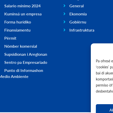
Salario mínimo 2024
General
Kuminsá un empresa
Ekonomia
Forma hurídiko
Gobièrnu
Finansiamentu
Infrastruktura
Pèrmit
Nòmber komersial
Supsidionan i Areglonan
Pa ofresé 
Sentro pa Empresariado
‘cookies’ 
Punto di Informashon
bai di aku
Medio Ambiente
komportash
permiso òf 
desbentaho
A