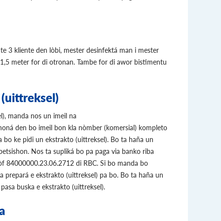
e 3 kliente den lòbi, mester desinfektá man i mester
1,5 meter for di otronan. Tambe for di awor bistimentu
(uittreksel)
el), manda nos un imeil na
oná den bo imeil bon kla nòmber (komersial) kompleto
bo ke pidi un ekstrakto (uittreksel). Bo ta haña un
petsishon. Nos ta supliká bo pa paga via banko riba
òf 84000000.23.06.2712 di RBC. Si bo manda bo
 prepará e ekstrakto (uittreksel) pa bo. Bo ta haña un
asa buska e ekstrakto (uittreksel).
a