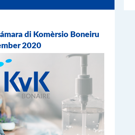
Kámara di Komèrsio Boneiru
tèmber 2020