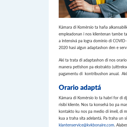
Kámara di Komèrsio ta haña alkansabilid
empleadonan i nos klientenan tambe ta
a intensivá pa logra dominio di COVID-
2020 hasi algun adaptashon den e servi
Aki ta trata di adaptashon di nos orar
manera petishon pa ekstrakto (uittreks
pagamentu di kontribushon anual. Aki 
Orario adaptá
Kámara di Komèrsio lo ta habrí for di d
risibí kliente. Nos ta konsehá bo pa ma
kontakto ku nos pa medio di imeil, di m
kua a traha sita adelantá. Pa traha un 
klantenservice@kvkbonaire.com
. Alabe