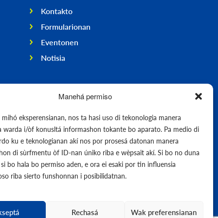
Kontakto
Formularionan
Eventonen
Notisia
Manehá permiso
e mihó eksperensianan, nos ta hasi uso di tekonologia manera
pa warda i/òf konusltá informashon tokante bo aparato. Pa medio di
erdo ku e teknologianan akí nos por prosesá datonan manera
on di sùrfmentu òf ID-nan úniko riba e wèpsait akí. Si bo no duna
si bo hala bo permiso aden, e ora ei esaki por tin influensia
so riba sierto funshonnan i posibilidatnan.
kseptá
Rechasá
Wak preferensianan