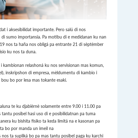
at i aksesibilidat importante. Pero salú di nos
 di sumo importansia. Pa motibu di e medidanan ku nan
19 nos ta haña nos obligá pa entrante 21 di sèptèmber
sio ku nos ta duna.
io i kambionan relashoná ku nos servisionan mas komun,
el), inskripshon di empresa, mèldumentu di kambio i
bou bo por lesa mas tokante esaki.
jaluna te ku djabièrnè solamente entre 9.00 i 11.00 pa
s tantu posibel hasi uso di e posibilidatnan pa tuma
anera ku bishita físiko ta keda limitá na e kasonan pa
sita bo por manda un imeil na
s nos ta supliká bo pa mas tantu posibel paga ku karchi