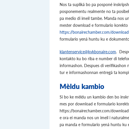
Nos ta supliká bo pa posponé inskripsho
posponementu realmente no ta posibel i
pa medio di imeil tambe. Manda nos un
mester download e formulario korekto p
https://bonairechamber.com/download
formulario yená huntu ku e dokumento
klantenservice@kvkbonaire.com
. Despu
kontakto ku bo riba e number di telefon
informashon. Despues di verifikashon no
tur e informashonnan entregá ta kompl
Mèldu kambio
Si bo ke mèldu un kambio den bo inskri
mes por download e formulario korekt
https://bonairechamber.com/downloads
e ora ei manda nos un imeil i naturalme
pa manda e formulario yená huntu ku 