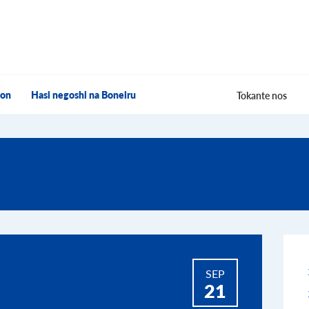
hon
Hasi negoshi na Boneiru
Tokante nos
SEP
21