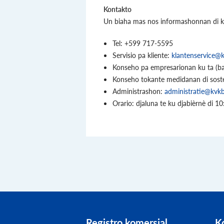
Kontakto
Un biaha mas nos informashonnan di ko
Tel: +599 717-5595
Servisio pa kliente:
klantenservice@
Konseho pa empresarionan ku ta (ba
Konseho tokante medidanan di sost
Administrashon:
administratie@kvk
Orario: djaluna te ku djabièrnè di 1
Registro komersial
K