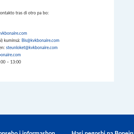
ntakto tras di otro pa bo:
kvkbonaire.com
i) kuminsá:
Bis@kvkbonaire.com
en:
steunloket@kvkbonaire.com
bonaire.com
0:00 – 13:00
onseho i informashon
Hasi negoshi na Boneir