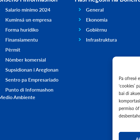
Salario mínimo 2024
General
Kuminsá un empresa
Ekonomia
Forma hurídiko
Gobièrnu
Finansiamentu
Infrastruktura
Pèrmit
Nòmber komersial
Supsidionan i Areglonan
Pa ofresé 
Sentro pa Empresariado
‘cookies’ 
Punto di Informashon
bai di aku
Medio Ambiente
komportash
permiso òf 
desbentaho
A