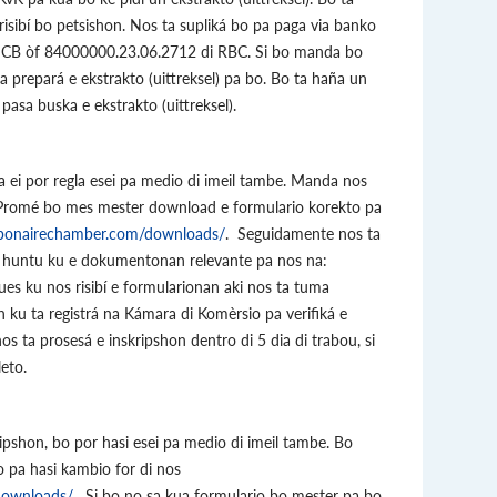
isibí bo petsishon. Nos ta supliká bo pa paga via banko
MCB òf 84000000.23.06.2712 di RBC. Si bo manda bo
 prepará e ekstrakto (uittreksel) pa bo. Bo ta haña un
asa buska e ekstrakto (uittreksel).
a ei por regla esei pa medio di imeil tambe. Manda nos
. Promé bo mes mester download e formulario korekto pa
/bonairechamber.com/downloads/
. Seguidamente nos ta
á huntu ku e dokumentonan relevante pa nos na:
es ku nos risibí e formularionan aki nos ta tuma
 ku ta registrá na Kámara di Komèrsio pa verifiká e
s ta prosesá e inskripshon dentro di 5 dia di trabou, si
eto.
pshon, bo por hasi esei pa medio di imeil tambe. Bo
 pa hasi kambio for di nos
downloads/
. Si bo no sa kua formulario bo mester pa bo