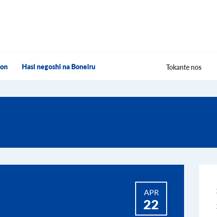
hon
Hasi negoshi na Boneiru
Tokante nos
APR
22