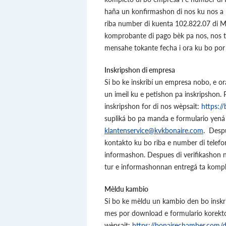
haña un konfirmashon di nos ku nos a r
riba number di kuenta 102.822.07 di 
komprobante di pago bèk pa nos, nos ta
mensahe tokante fecha i ora ku bo por p
Inskripshon di empresa
Si bo ke inskribí un empresa nobo, e or
un imeil ku e petishon pa inskripshon
inskripshon for di nos wèpsait:
https:/
supliká bo pa manda e formulario yen
klantenservice@kvkbonaire.com
. Despu
kontakto ku bo riba e number di telefon
informashon. Despues di verifikashon no
tur e informashonnan entregá ta kompl
Mèldu kambio
Si bo ke mèldu un kambio den bo inskri
mes por download e formulario korekto
wèpsait:
https://bonairechamber.com/