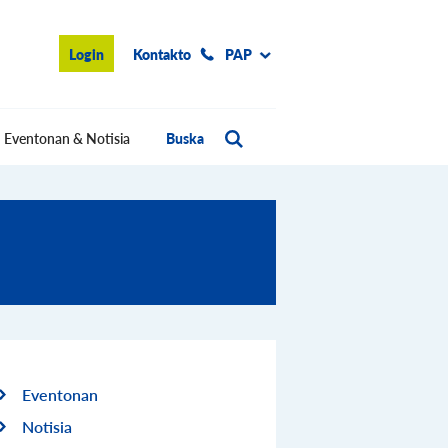
Login
Kontakto
PAP
Eventonan & Notisia
Buska
Eventonan
Notisia