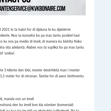
 2021 lo ta habrí for di djaluna te ku djabièrnè
 kliente. Nos ta konsehá bo pa mas tantu posibel hasi
o ku nos pa medio di imeil, di manera ku bishita físiko
aha sita adelantá. Alabes nos ta supliká bo pa mas tantu
f ‘online’.
e 3 kliente den lòbi, mester desinfektá man i mester
1,5 meter for di otronan. Tambe for di awor bistimentu
el), manda nos un imeil
nshoná den bo imeil bon kla nòmber (komersial)
K pa kua bo ke pidi un ekstrakto (uittreksel). Bo ta