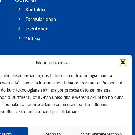
Kontakto
Formularionan
Eventonen
Notisia
Manehá permiso
e mihó eksperensianan, nos ta hasi uso di tekonologia manera
pa warda i/òf konusltá informashon tokante bo aparato. Pa medio di
erdo ku e teknologianan akí nos por prosesá datonan manera
on di sùrfmentu òf ID-nan úniko riba e wèpsait akí. Si bo no duna
si bo hala bo permiso aden, e ora ei esaki por tin influensia
so riba sierto funshonnan i posibilidatnan.
kseptá
Rechasá
Wak preferensianan