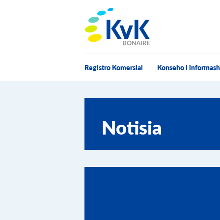
KvK Bonaire
Registro Komersial
Konseho i informas
Notisia