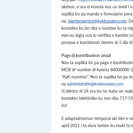
akshon, e ora ei manda nos un imeil i 
supliká bo pa manda e formulario yen
na:
klantenservice@kvkbonaire.com
. D
kontakto ku bo riba e number ku ta reg
esei no logra nos lo verifiká e kambio 
prosesá e kambionan dentro di 5 dia di
Pago di kontribushon anual
Nos ta supliká bo pa paga e kontribus
MCB òf number di kuenta 84000000 23
“KvK-nummer”. Nos ta supliká bo pa m
na
administratie@kvkbonaire.com
.
Si dentro di 24 ora bo no haña un reaks
kontakto telefóniko ku nos riba 717-5
bo!
E adaptashonnan temporal aki den e ser
april 2021 i ta dura tanten ku esaki ta 