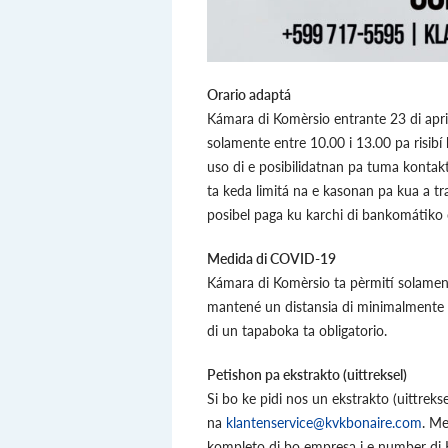
Orario adaptá
Kámara di Komèrsio entrante 23 di april
solamente entre 10.00 i 13.00 pa risibí
uso di e posibilidatnan pa tuma kontakt
ta keda limitá na e kasonan pa kua a tr
posibel paga ku karchi di bankomátiko ò
Medida di COVID-19
Kámara di Komèrsio ta pèrmití solament
mantené un distansia di minimalmente 
di un tapaboka ta obligatorio.
Petishon pa ekstrakto (uittreksel)
Si bo ke pidi nos un ekstrakto (uittreks
na
klantenservice@kvkbonaire.com
. Me
kompleto di bo empresa i e number di Kv