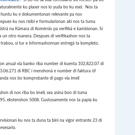
naturalmente ku plaser nos lo yuda bo ku esei. Nos ta
á huntu ku e dokumentonan relevante pa nos
espues ku nos risibí e formularionan aki nos ta tuma
istrá na Kámara di Komèrsio pa verifiká e kambionan. Si
na un otro manera. Despues di verifikashon nos ta
 trabou, si tur e informashonnan entregá ta kompleto.
hon anual via banko riba number di kuenta 102.822.07 di
.06.271 di RBC i menshoná e number di faktura òf
anda nos bo komprobante di pago via imeil
hon di nos riba bo imeil, sea asina bon di tuma
595, ekstenshon 5008. Gustosamente nos ta papia ku
visionan ku nos ta duna ta bini na vigor entrante 23 di
nesesario.