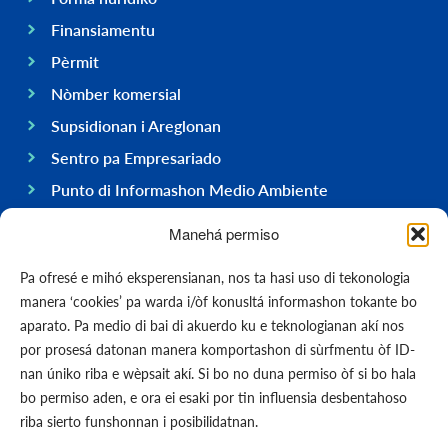
Finansiamentu
Pèrmit
Nòmber komersial
Supsidionan i Areglonan
Sentro pa Empresariado
Punto di Informashon Medio Ambiente
Hasi negoshi na Boneiru
Manehá permiso
General
Pa ofresé e mihó eksperensianan, nos ta hasi uso di tekonologia
Ekonomia
manera ‘cookies’ pa warda i/òf konusltá informashon tokante bo
Gobièrnu
aparato. Pa medio di bai di akuerdo ku e teknologianan akí nos
por prosesá datonan manera komportashon di sùrfmentu òf ID-
Infrastruktura
nan úniko riba e wèpsait akí. Si bo no duna permiso òf si bo hala
General
bo permiso aden, e ora ei esaki por tin influensia desbentahoso
Kontakto
riba sierto funshonnan i posibilidatnan.