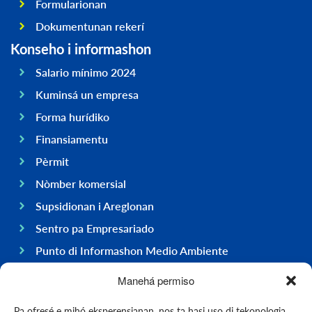
Formularionan
Dokumentunan rekerí
Konseho i informashon
Salario mínimo 2024
Kuminsá un empresa
Forma hurídiko
Finansiamentu
Pèrmit
Nòmber komersial
Supsidionan i Areglonan
Sentro pa Empresariado
Punto di Informashon Medio Ambiente
Hasi negoshi na Boneiru
Manehá permiso
General
Pa ofresé e mihó eksperensianan, nos ta hasi uso di tekonologia