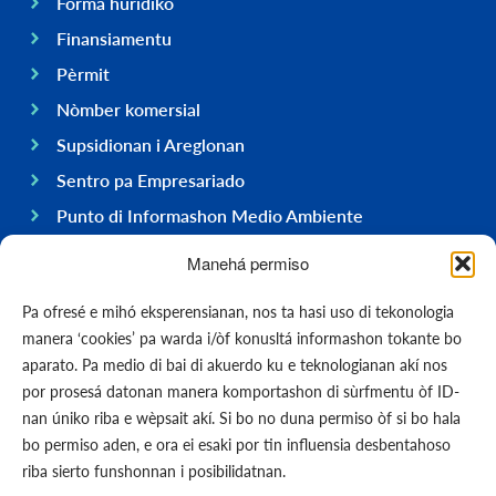
Forma hurídiko
Finansiamentu
Pèrmit
Nòmber komersial
Supsidionan i Areglonan
Sentro pa Empresariado
Punto di Informashon Medio Ambiente
Hasi negoshi na Boneiru
Manehá permiso
General
Pa ofresé e mihó eksperensianan, nos ta hasi uso di tekonologia
Ekonomia
manera ‘cookies’ pa warda i/òf konusltá informashon tokante bo
Gobièrnu
aparato. Pa medio di bai di akuerdo ku e teknologianan akí nos
por prosesá datonan manera komportashon di sùrfmentu òf ID-
Infrastruktura
nan úniko riba e wèpsait akí. Si bo no duna permiso òf si bo hala
General
bo permiso aden, e ora ei esaki por tin influensia desbentahoso
Kontakto
riba sierto funshonnan i posibilidatnan.