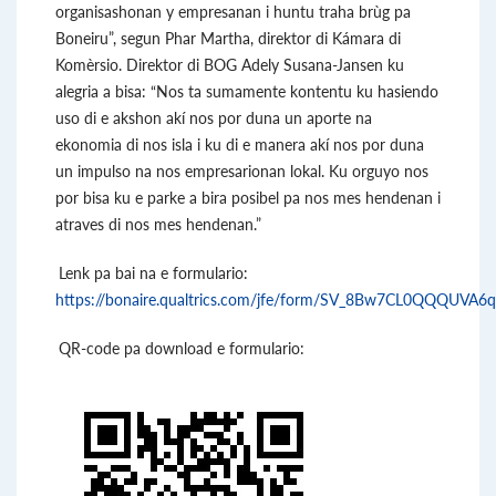
organisashonan y empresanan i huntu traha brùg pa
Boneiru”, segun Phar Martha, direktor di Kámara di
Komèrsio. Direktor di BOG Adely Susana-Jansen ku
alegria a bisa: “Nos ta sumamente kontentu ku hasiendo
uso di e akshon akí nos por duna un aporte na
ekonomia di nos isla i ku di e manera akí nos por duna
un impulso na nos empresarionan lokal. Ku orguyo nos
por bisa ku e parke a bira posibel pa nos mes hendenan i
atraves di nos mes hendenan.”
Lenk pa bai na e formulario:
https://bonaire.qualtrics.com/jfe/form/SV_8Bw7CL0QQQUVA6q
QR-code pa download e formulario: