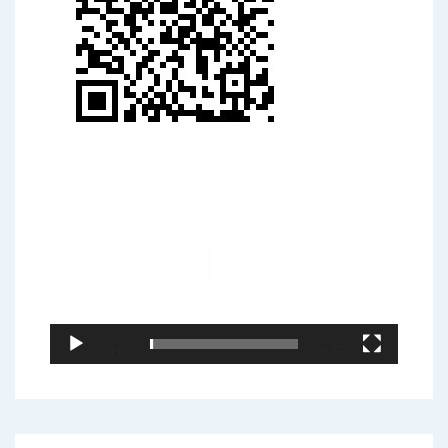
Video
Player
00:00
01:57