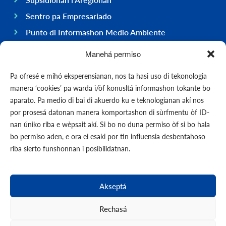
Sentro pa Empresariado
Punto di Informashon Medio Ambiente
Hasi negoshi na Boneiru
Manehá permiso
General
Pa ofresé e mihó eksperensianan, nos ta hasi uso di tekonologia
Ekonomia
manera ‘cookies’ pa warda i/òf konusltá informashon tokante bo
Gobièrnu
aparato. Pa medio di bai di akuerdo ku e teknologianan akí nos
por prosesá datonan manera komportashon di sùrfmentu òf ID-
Infrastruktura
nan úniko riba e wèpsait akí. Si bo no duna permiso òf si bo hala
General
bo permiso aden, e ora ei esaki por tin influensia desbentahoso
Kontakto
riba sierto funshonnan i posibilidatnan.
Formularionan
Eventonen
Akseptá
Notisia
Rechasá