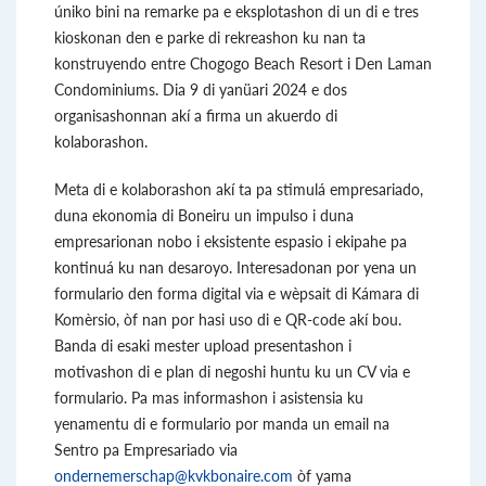
úniko bini na remarke pa e eksplotashon di un di e tres
kioskonan den e parke di rekreashon ku nan ta
konstruyendo entre Chogogo Beach Resort i Den Laman
Condominiums. Dia 9 di yanüari 2024 e dos
organisashonnan akí a firma un akuerdo di
kolaborashon.
Meta di e kolaborashon akí ta pa stimulá empresariado,
duna ekonomia di Boneiru un impulso i duna
empresarionan nobo i eksistente espasio i ekipahe pa
kontinuá ku nan desaroyo. Interesadonan por yena un
formulario den forma digital via e wèpsait di Kámara di
Komèrsio, òf nan por hasi uso di e QR-code akí bou.
Banda di esaki mester upload presentashon i
motivashon di e plan di negoshi huntu ku un CV via e
formulario. Pa mas informashon i asistensia ku
yenamentu di e formulario por manda un email na
Sentro pa Empresariado via
ondernemerschap@kvkbonaire.com
òf yama