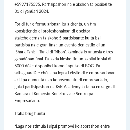
+5997175595. Partisipashon na e akshon ta posibel te
31 di yanüari 2024.
For di tur e formularionan ku a drenta, un tim
konsistiendo di profeshonalnan di e sektor i
stakeholdernan ta skohe 5 partisipante ku ta bai
partisipá na e gran final: un evento den estilo di un
‘Shark Tank – Tanki di Tribon’, kaminda lo anunsiá e tres
ganadónan final. Pa kada kiosko tin un kapital inisial di
5000 dòler disponibel komo impulso di BOG. Pa
salbaguardiá e chèns pa logra i éksito di e empresarionan
akí i pa oumentá nan konosementu di empresariado,
guia i partisipashon na KvK Academy lo ta na enkargo di
Kámara di Komèrsio Boneiru via e Sentro pa
Empresariado.
Traha brùg huntu
“Laga nos stimulá i sigui promové kolaborashon entre