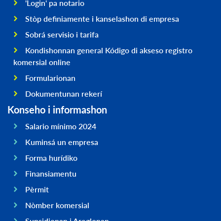
'Login' pa notario
Stòp definiamente i kanselashon di empresa
Sobrá servisio i tarifa
Kondishonnan general Kódigo di akseso registro
komersial online
Formularionan
Dokumentunan rekerí
Konseho i informashon
Salario mínimo 2024
Kuminsá un empresa
Forma hurídiko
Finansiamentu
Pèrmit
Nòmber komersial
Supsidionan i Areglonan