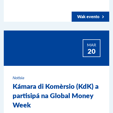
Wak evento
MAR
20
Notisia
Kámara di Komèrsio (KdK) a
partisipá na Global Money
Week