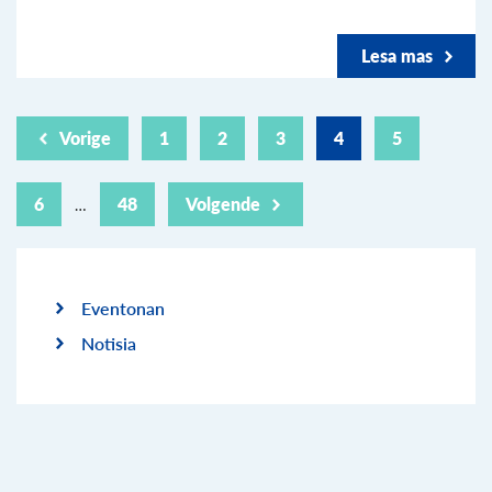
Lesa mas
Vorige
1
2
3
4
5
6
48
Volgende
…
Eventonan
Notisia