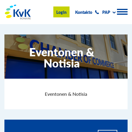
KvK Bonaire
Login
Kontakto
PAP
Registro Komersial
Eventonen &
Konseho i informashon
Notisia
Hasi negoshi na Boneiru
Tokante nos
Eventonan & Notisia
Eventonen & Notisia
Buska