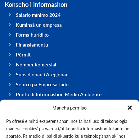
Konseho i informashon
Salario mínimo 2024
Kuminsá un empresa
Forma hurídiko
Finansiamentu
Pèrmit
Nòmber komersial
Supsidionan i Areglonan
Sentro pa Empresariado
Punto di Informashon Medio Ambiente
Hasi negoshi na Boneiru
Manehá permiso
General
Pa ofresé e mihó eksperensianan, nos ta hasi uso di tekonologia
Ekonomia
manera ‘cookies’ pa warda i/òf konusltá informashon tokante bo
Gobièrnu
aparato. Pa medio di bai di akuerdo ku e teknologianan akí nos