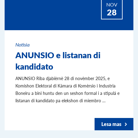
NOV
28
Notisia
ANUNSIO e listanan di
kandidato
ANUNSIO Riba djabièrnè 28 di novèmber 2025, e
Komishon Elektoral di Kámara di Komèrsio i Industria
Boneiru a bini huntu den un seshon formal i a stipulá e
listanan di kandidato pa elekshon di miembro …
Lesa mas