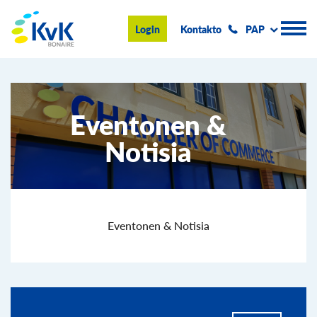
KvK Bonaire
Login
Kontakto
PAP
Registro Komersial
Eventonen &
Konseho i informashon
Notisia
Hasi negoshi na Boneiru
Tokante nos
Eventonan & Notisia
Eventonen & Notisia
Buska