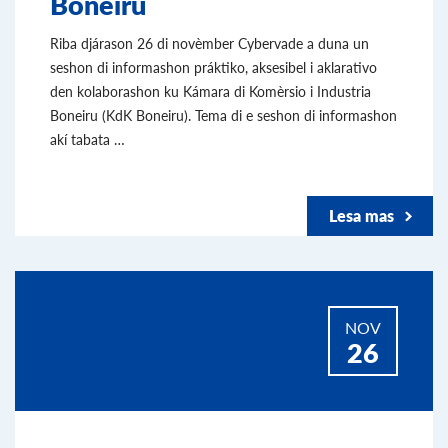
Boneiru
Riba djárason 26 di novèmber Cybervade a duna un
seshon di informashon práktiko, aksesibel i aklarativo
den kolaborashon ku Kámara di Komèrsio i Industria
Boneiru (KdK Boneiru). Tema di e seshon di informashon
akí tabata …
Lesa mas
NOV
26