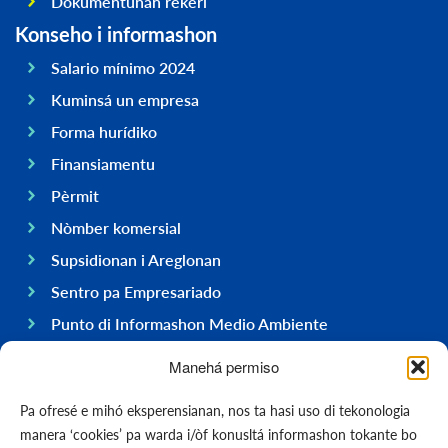
Dokumentunan rekerí
Konseho i informashon
Salario mínimo 2024
Kuminsá un empresa
Forma hurídiko
Finansiamentu
Pèrmit
Nòmber komersial
Supsidionan i Areglonan
Sentro pa Empresariado
Punto di Informashon Medio Ambiente
Hasi negoshi na Boneiru
Manehá permiso
General
Pa ofresé e mihó eksperensianan, nos ta hasi uso di tekonologia
Ekonomia
manera ‘cookies’ pa warda i/òf konusltá informashon tokante bo