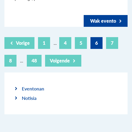
Wak evento
Vorige
1
4
5
6
7
…
8
48
Volgende
…
Eventonan
Notisia