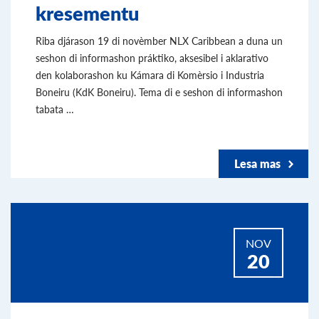
kresementu
Riba djárason 19 di novèmber NLX Caribbean a duna un
seshon di informashon práktiko, aksesibel i aklarativo
den kolaborashon ku Kámara di Komèrsio i Industria
Boneiru (KdK Boneiru). Tema di e seshon di informashon
tabata …
Lesa mas
NOV
20