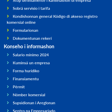
Stòp definiamente i kanselashon di empresa
Sobrá servisio i tarifa
Kondishonnan general Kódigo di akseso registro
komersial online
Formularionan
Dokumentunan rekerí
Konseho i informashon
Salario mínimo 2024
Kuminsá un empresa
Forma hurídiko
Finansiamentu
Pèrmit
Nòmber komersial
Supsidionan i Areglonan
Sentro pa Empresariado