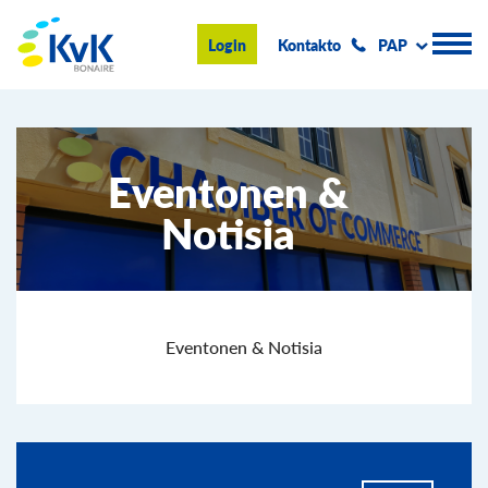
KvK Bonaire
Login
Kontakto
PAP
Registro Komersial
Eventonen &
Konseho i informashon
Notisia
Hasi negoshi na Boneiru
Tokante nos
Eventonan & Notisia
Eventonen & Notisia
Buska