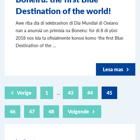
Destination of the world!
Awe riba dia di selebrashon di Dia Mundial di Oséano
nan a anunsiá un primisia na Boneiru: for di 8 di yüni
2018 nos isla ta ofisialmente konosí komo ‘the first Blue
Destination of the …
Lesa mas
Vorige
1
43
44
45
…
46
47
48
Volgende