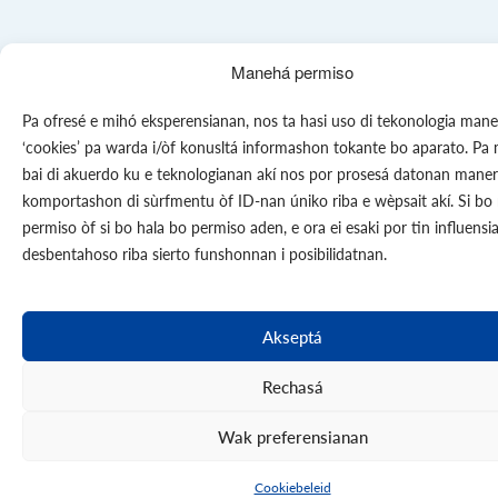
Manehá permiso
Pa ofresé e mihó eksperensianan, nos ta hasi uso di tekonologia mane
‘cookies’ pa warda i/òf konusltá informashon tokante bo aparato. Pa 
bai di akuerdo ku e teknologianan akí nos por prosesá datonan mane
komportashon di sùrfmentu òf ID-nan úniko riba e wèpsait akí. Si bo
permiso òf si bo hala bo permiso aden, e ora ei esaki por tin influensi
desbentahoso riba sierto funshonnan i posibilidatnan.
Akseptá
Rechasá
Wak preferensianan
Cookiebeleid