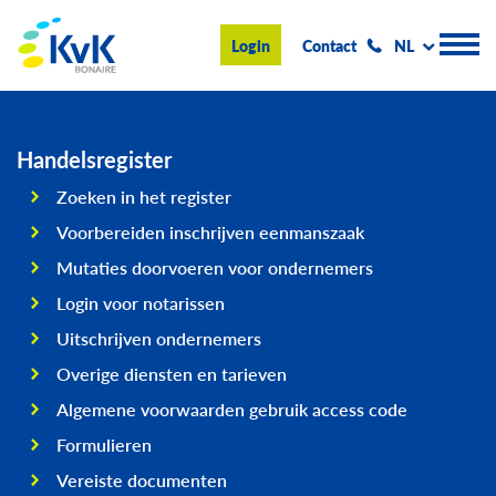
KvK Bonaire
Login
Contact
NL
Handelsregister
Handelsregister
Zoeken in het register
Advies en informatie
Voorbereiden inschrijven eenmanszaak
Ondernemen op Bonaire
Mutaties doorvoeren voor ondernemers
Login voor notarissen
Over de KvK
Uitschrijven ondernemers
Nieuws & Events
Overige diensten en tarieven
Zoeken
Algemene voorwaarden gebruik access code
Formulieren
Vereiste documenten