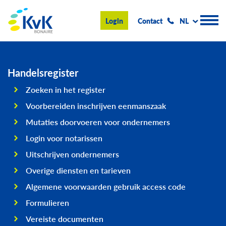
KvK Bonaire
Login
Contact
NL
Handelsregister
Handelsregister
Zoeken in het register
Advies en informatie
Voorbereiden inschrijven eenmanszaak
Ondernemen op Bonaire
Mutaties doorvoeren voor ondernemers
Login voor notarissen
Over de KvK
Uitschrijven ondernemers
Nieuws & Events
Overige diensten en tarieven
Zoeken
Algemene voorwaarden gebruik access code
Formulieren
Vereiste documenten