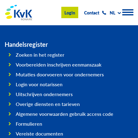
KvK Bonaire
Login
Contact
NL
Handelsregister
Handelsregister
Zoeken in het register
Advies en informatie
Voorbereiden inschrijven eenmanszaak
Ondernemen op Bonaire
Mutaties doorvoeren voor ondernemers
Login voor notarissen
Over de KvK
Uitschrijven ondernemers
Nieuws & Events
Overige diensten en tarieven
Zoeken
Algemene voorwaarden gebruik access code
Formulieren
Vereiste documenten