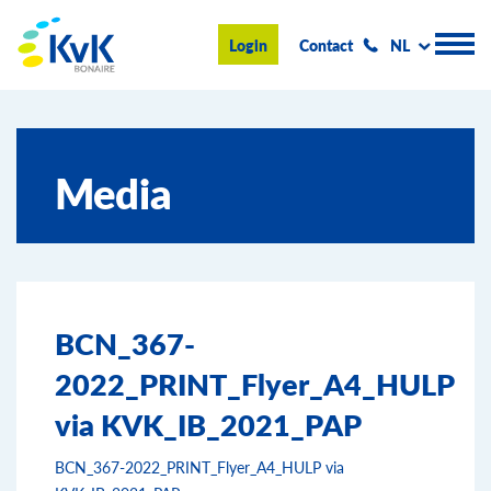
KvK Bonaire
Login
Contact
NL
Handelsregister
Media
Advies en informatie
Ondernemen op Bonaire
Over de KvK
BCN_367-
Nieuws & Events
2022_PRINT_Flyer_A4_HULP
Zoeken
via KVK_IB_2021_PAP
BCN_367-2022_PRINT_Flyer_A4_HULP via