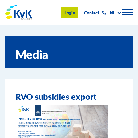
KvK Bonaire
Login
Contact
NL
Handelsregister
Media
Advies en informatie
Ondernemen op Bonaire
Over de KvK
RVO subsidies export
Nieuws & Events
Zoeken