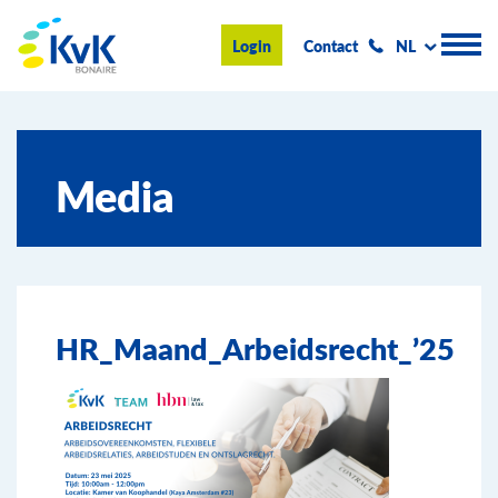
KvK Bonaire
Login
Contact
NL
Handelsregister
Media
Advies en informatie
Ondernemen op Bonaire
Over de KvK
HR_Maand_Arbeidsrecht_’25
Nieuws & Events
Zoeken