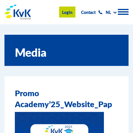
KvK Bonaire
Login
Contact
NL
Handelsregister
Media
Advies en informatie
Ondernemen op Bonaire
Over de KvK
Promo
Nieuws & Events
Academy’25_Website_Pap
Zoeken