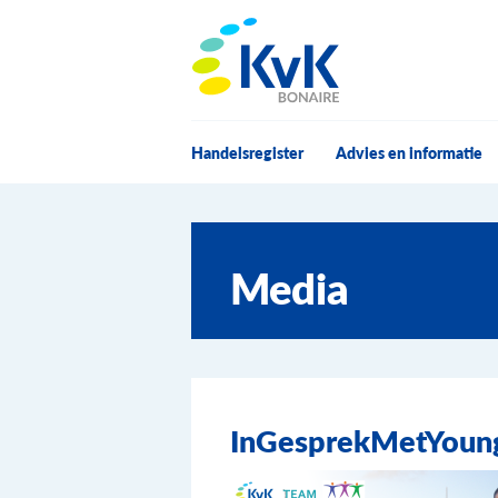
KvK Bonaire
Handelsregister
Advies en informatie
Media
InGesprekMetYoung