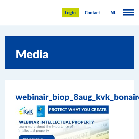
KvK Bonaire
Login
Contact
NL
Handelsregister
Media
Advies en informatie
Ondernemen op Bonaire
Over de KvK
webinair_biop_8aug_kvk_bonair
Nieuws & Events
Zoeken