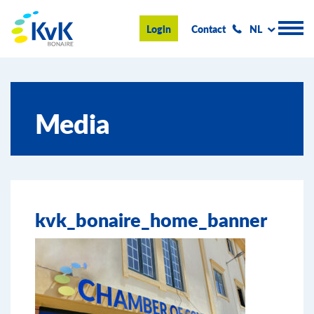
KvK Bonaire
Login
Contact
NL
Handelsregister
Media
Advies en informatie
Ondernemen op Bonaire
Over de KvK
kvk_bonaire_home_banner
Nieuws & Events
Zoeken