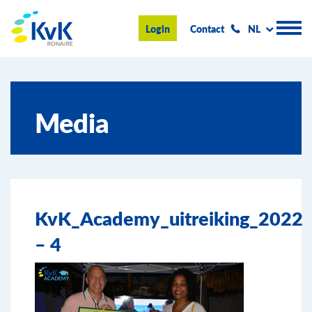
KvK Bonaire
Login
Contact
NL
Handelsregister
Media
Advies en informatie
Ondernemen op Bonaire
Over de KvK
KvK_Academy_uitreiking_2022
Nieuws & Events
– 4
Zoeken