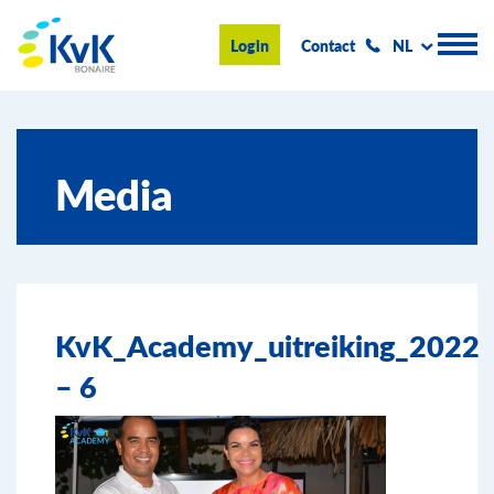
KvK Bonaire
Login
Contact
NL
Handelsregister
Media
Advies en informatie
Ondernemen op Bonaire
Over de KvK
KvK_Academy_uitreiking_2022
Nieuws & Events
– 6
Zoeken