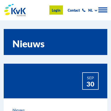
KvK Bonaire
Login
Contact
NL
Handelsregister
Nieuws
Advies en informatie
Ondernemen op Bonaire
Over de KvK
SEP
Nieuws & Events
30
Zoeken
Nieuws