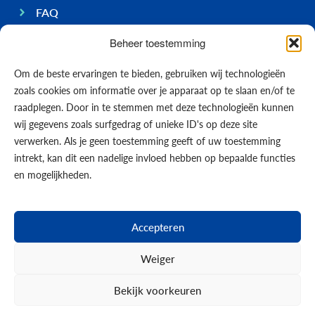
FAQ
Ondernemen op Bonaire
Beheer toestemming
Algemeen
Om de beste ervaringen te bieden, gebruiken wij technologieën
Economie
zoals cookies om informatie over je apparaat op te slaan en/of te
Regering
raadplegen. Door in te stemmen met deze technologieën kunnen
wij gegevens zoals surfgedrag of unieke ID's op deze site
Infrastructuur
verwerken. Als je geen toestemming geeft of uw toestemming
Algemeen
intrekt, kan dit een nadelige invloed hebben op bepaalde functies
Contact opnemen
en mogelijkheden.
Formulieren
Nieuws
Accepteren
Events
Weiger
Bekijk voorkeuren
© 2026