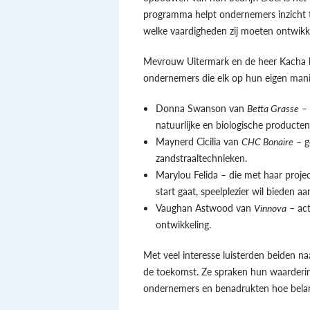
programma helpt ondernemers inzicht te
welke vaardigheden zij moeten ontwikke
Mevrouw Uitermark en de heer Kacha li
ondernemers die elk op hun eigen mani
Donna Swanson van
Betta Grasse
– 
natuurlijke en biologische producten
Maynerd Cicilia van
CHC Bonaire
– g
zandstraaltechnieken.
Marylou Felida – die met haar proje
start gaat, speelplezier wil bieden aa
Vaughan Astwood van
Vinnova
– act
ontwikkeling.
Met veel interesse luisterden beiden n
de toekomst. Ze spraken hun waardering
ondernemers en benadrukten hoe belangr