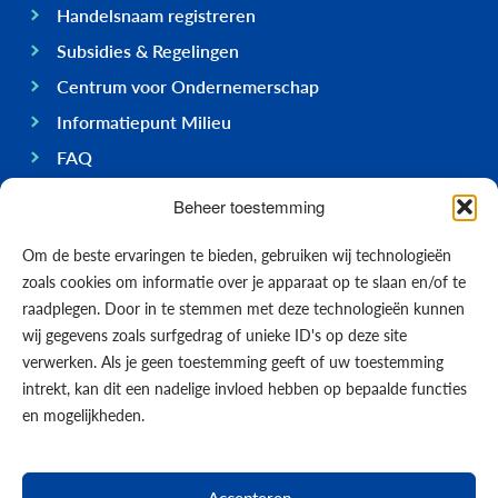
Handelsnaam registreren
Subsidies & Regelingen
Centrum voor Ondernemerschap
Informatiepunt Milieu
FAQ
Ondernemen op Bonaire
Beheer toestemming
Algemeen
Om de beste ervaringen te bieden, gebruiken wij technologieën
Economie
zoals cookies om informatie over je apparaat op te slaan en/of te
Regering
raadplegen. Door in te stemmen met deze technologieën kunnen
wij gegevens zoals surfgedrag of unieke ID's op deze site
Infrastructuur
verwerken. Als je geen toestemming geeft of uw toestemming
Algemeen
intrekt, kan dit een nadelige invloed hebben op bepaalde functies
Contact opnemen
en mogelijkheden.
Formulieren
Nieuws
Accepteren