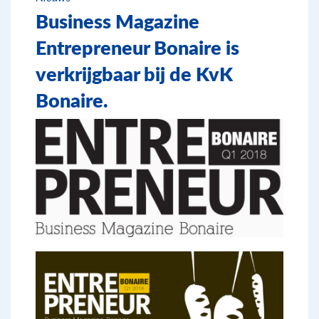
Business Magazine
Entrepreneur Bonaire is
verkrijgbaar bij de KvK
Bonaire.