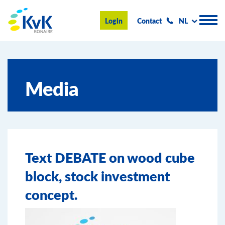
KvK Bonaire
Login
Contact
NL
Handelsregister
Media
Advies en informatie
Ondernemen op Bonaire
Over de KvK
Text DEBATE on wood cube
Nieuws & Events
block, stock investment
Zoeken
concept.