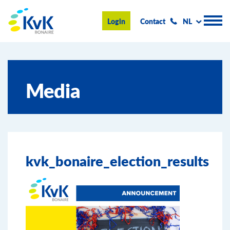
KvK Bonaire
Login
Contact
NL
Handelsregister
Media
Advies en informatie
Ondernemen op Bonaire
Over de KvK
kvk_bonaire_election_results
Nieuws & Events
Zoeken