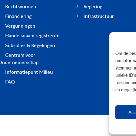
Rechtsvormen
Regering
Financiering
Infrastructuur
Vergunningen
Handelsnaam registreren
Subsidies & Regelingen
Om de best
Centrum voor
om informat
Ondernemerschap
stemmen me
Informatiepunt Milieu
unieke ID'
FAQ
toestemmin
en mogelij
Acc