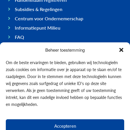
Subsidies & Regelingen
Centrum voor Ondernemerschap
Informatiepunt Milieu
FAQ
Ondernemen op Bonaire
Beheer toestemming
Algemeen
Om de beste ervaringen te bieden, gebruiken wij technologieën
Economie
zoals cookies om informatie over je apparaat op te slaan en/of te
Regering
raadplegen. Door in te stemmen met deze technologieën kunnen
wij gegevens zoals surfgedrag of unieke ID's op deze site
Infrastructuur
verwerken. Als je geen toestemming geeft of uw toestemming
Algemeen
intrekt, kan dit een nadelige invloed hebben op bepaalde functies
Contact opnemen
en mogelijkheden.
Formulieren
Nieuws
Accepteren